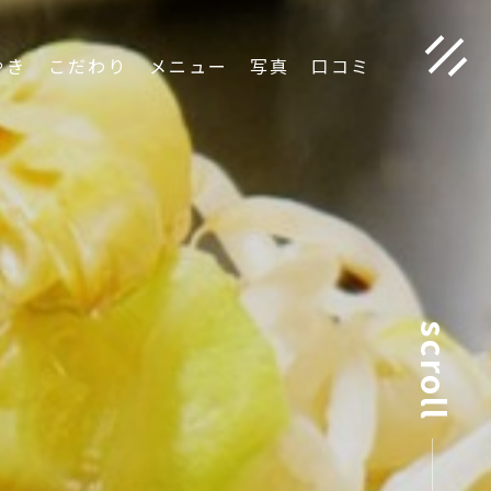
やき
こだわり
メニュー
写真
口コミ
scroll