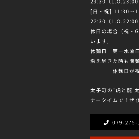
23:30（L.O.23:0
[日・祝] 11:30～15
22:30（L.O.22:0
休日の場合（祝・
います。
休麵日 第一水曜
燃え尽きた時も閉
休麺日が祝日の場
太子町の“虎と龍 
ナータイムで！ぜ
079-275-